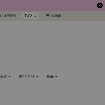
R
註冊帳號
購物車
/美髮
飾品/配件
衣著