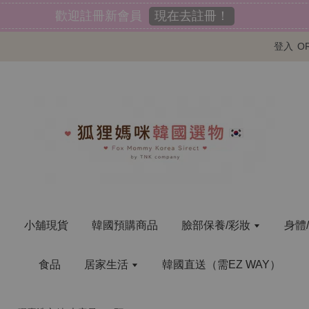
現在去註冊！
歡迎註冊新會員
登入
O
明
小舖現貨
韓國預購商品
臉部保養/彩妝
身體
食品
居家生活
韓國直送（需EZ WAY）