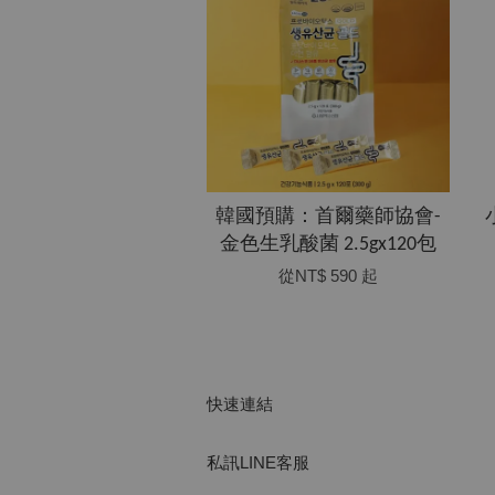
韓國預購：首爾藥師協會-
金色生乳酸菌 2.5gx120包
從
NT$ 590
起
快速連結
私訊LINE客服