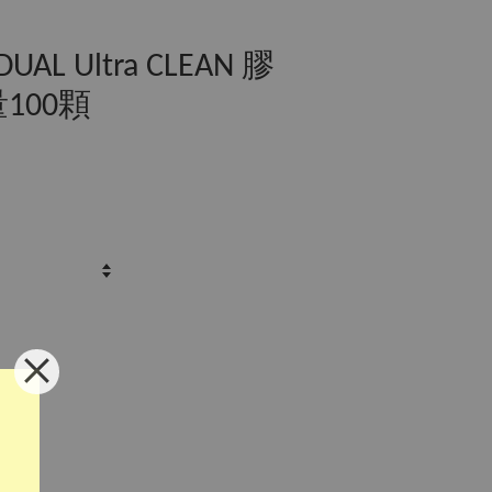
L Ultra CLEAN 膠
100顆