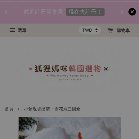
匯款後
須知
現在去註冊！
歡迎註冊新會員
選單
購物車
›
首頁
小舖現貨出清：雪花秀三摺傘