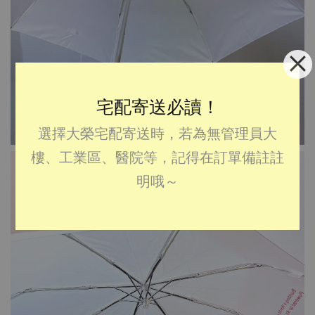
宅配寄送必讀！
選擇大榮宅配寄送時，若為無管理員大
樓、工業區、醫院等，記得在訂單備註註
明哦～