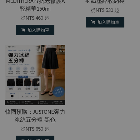
MEDITHERAPY抗老修護A
羽絨壓縮收納袋
醛精華150ml
從
NT$ 530
起
從
NT$ 460
起
加入購物車
加入購物車
韓國預購：JUSTONE彈力
冰絲五分褲-黑色
從
NT$ 650
起