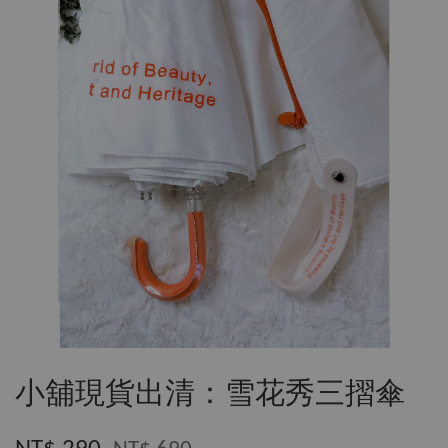
小舖現貨出清：雪花秀三摺傘