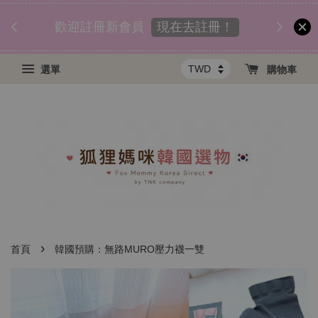
匯款後
須知
現在去註冊！
歡迎註冊新會員
選單
購物車
›
首頁
韓國預購：無路MURO壓力襪一雙