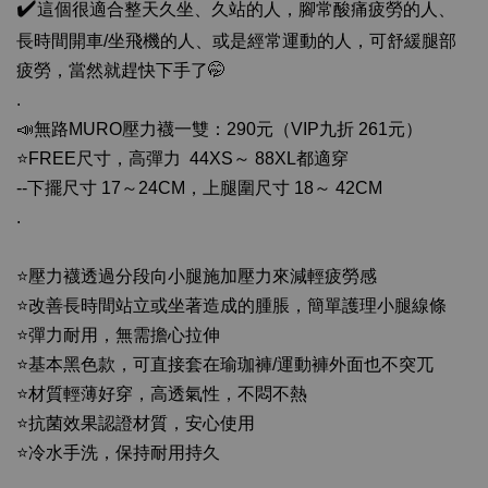
✔
這個很適合整天久坐、久站的人，腳常酸痛疲勞的人、
長時間開車
/
坐飛機的人、或是經常運動的人，可舒緩腿部
疲勞，當然就趕快下手了
🤭
.
📣
無路
MURO
壓力襪一雙：
290
元（
VIP
九折
261
元）
⭐
️FREE
尺寸，高彈力
44XS
～
88XL
都適穿
--
下擺尺寸
17
～
24CM
，上腿圍尺寸
18
～
42CM
.
⭐
壓力襪透過分段向小腿施加壓力來減輕疲勞感
⭐
改善長時間站立或坐著造成的腫脹，簡單護理小腿線條
⭐
彈力耐用，無
需擔心拉伸
⭐
基本黑色款，可直接套在瑜珈
褲
/
運動褲外面也不突兀
⭐
材質輕薄好穿，高透氣性，不悶不熱
⭐
抗菌效果認
證材質，安心使用
⭐
冷水手洗，保持耐用持久