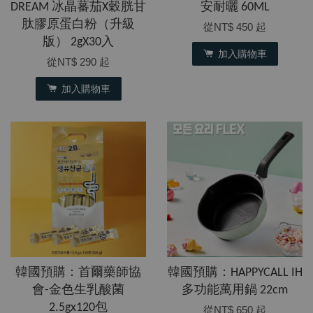
DREAM 冰晶蕃茄X穀胱甘
安耐曬 60ML
肽膠原蛋白粉（升級
從
NT$ 450
起
版） 2gX30入
加入購物車
從
NT$ 290
起
加入購物車
韓國預購：首爾藥師協
韓國預購：HAPPYCALL IH
會-金色生乳酸菌
多功能萬用鍋 22cm
2.5gx120包
從
NT$ 650
起