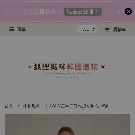
匯款後
須知
現在去註冊！
歡迎註冊新會員
選單
購物車
›
首頁
小舖現貨：ULLALA 基本二件式短袖睡衣-M號