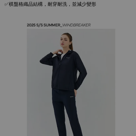
✅
棋盤格織品結構，耐穿耐洗，並減少變形