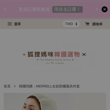
匯款後
須知
現在去註冊！
歡迎註冊新會員
選單
購物車
›
首頁
韓國預購：MERRELL女款防曬風衣外套