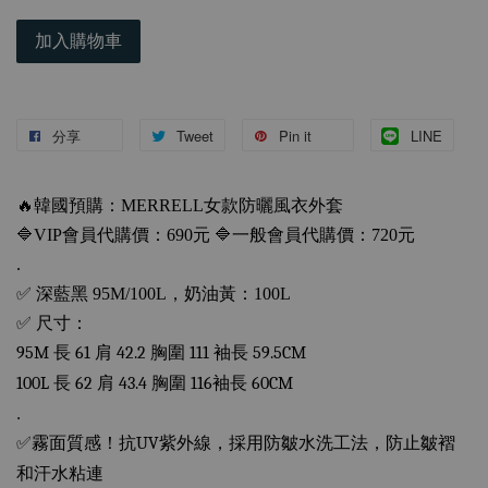
加入購物車
分享
Tweet
Pin it
LINE
🔥
韓國預購：MERRELL女款防曬風衣外套
🔷
VIP會員代購價：690元
🔷
一般會員代購價：720元
.
✅
深藍黑 95M/100L，奶油黃：100L
✅
尺寸：
95
M
長
61
肩
42.2
胸圍
111
袖長
59.5CM
100L
長
62
肩
43.4
胸圍
116
袖長
60CM
.
✅
霧面質感！抗
UV
紫外線，採用防皺水洗工法，防止皺褶
和汗水粘連