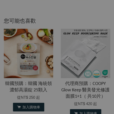
您可能也喜歡
韓國預購：韓國 海統領
代理商預購：COOPY
濃郁高湯錠 25顆入
Glow Keep 醫美發光修護
面膜1+1（ 共10片）
從
NT$ 250
起
從
NT$ 420
起
加入購物車
加入購物車