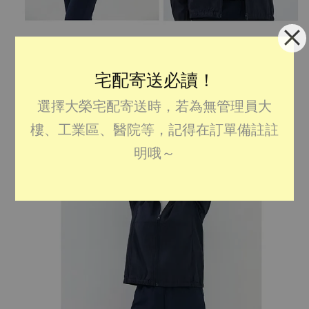
宅配寄送必讀！
選擇大榮宅配寄送時，若為無管理員大
樓、工業區、醫院等，記得在訂單備註註
明哦～