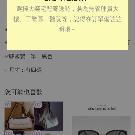
選擇大榮宅配寄送時，若為無管理員大
分享
Tweet
Pin it
LINE
樓、工業區、醫院等，記得在訂單備註註
明哦～
🔥韓國預購：JUSTONE彈力冰絲五分褲-黑色
🔷VIP會員代購價：650元 🔷一般會員代購價：680元
✅韓國製，單一黑色
✅尺寸：有四碼
您可能也喜歡