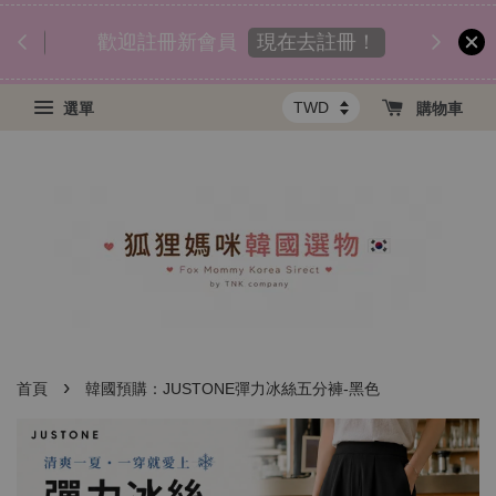
匯款後
須知
現在去註冊！
歡迎註冊新會員
選單
購物車
›
首頁
韓國預購：JUSTONE彈力冰絲五分褲-黑色