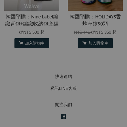
韓國預購：Nine Label編
韓國預購：HOLIDAYS香
織背包+編織收納包套組
蜂草錠90顆
從
NT$ 590
起
NT$ 441
從
NT$ 350
起
加入購物車
加入購物車
快速連結
私訊LINE客服
關注我們
Facebook