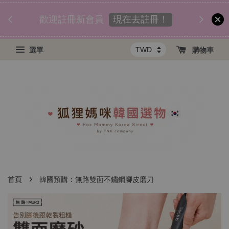
匯款後
須知
現在去註冊！
歡迎註冊新會員
選單
購物車
›
首頁
韓國預購：無路雙面不鏽鋼腳皮磨刀