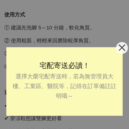
使用方式
① 建議先泡腳 5～10 分鐘，軟化角質。
② 使用粗面，輕輕來回磨除較厚角質。
③ 再使用細面修整表面，讓腳跟更細緻。
宅配寄送必讀！
④ 清洗乾淨後，搭配足霜或乳液保養，效果更佳。
選擇大榮宅配寄送時，若為無管理員大
樓、工業區、醫院等，記得在訂單備註註
適合這些人
明哦～
✔ 腳跟容易乾裂、粗糙
✔ 穿涼鞋想讓雙腳更好看