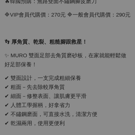
🔥韓國預購：無路雙面不鏽鋼腳皮磨刀
🔷VIP會員代購價：270元 🔷一般會員代購價：290元
👣
厚角質、乾裂、粗糙腳跟救星！
✨ MURO 雙面足部去角質磨砂板，在家就能輕鬆做
好足部保養！
✔ 雙面設計，一支完成粗細保養
✔ 粗面－先去除較厚角質
✔ 細面－修整表面、讓肌膚更平滑
✔ 人體工學握柄，好拿省力
✔ 不鏽鋼磨面，可直接水洗，清潔方便
✔ 乾濕兩用，使用更便利