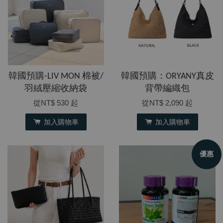
韓國預購-LIV MON 棉被/
韓國預購：ORYANY真皮
羽絨壓縮收納袋
背帶編織包
從
NT$ 530
起
從
NT$ 2,090
起
加入購物車
加入購物車
優惠