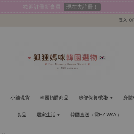
現在去註冊！
歡迎註冊新會員
登入
O
明
小舖現貨
韓國預購商品
臉部保養/彩妝
身體
食品
居家生活
韓國直送（需EZ WAY）