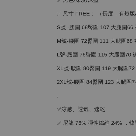
✅ 黑色/深灰/深藍
✅ 尺寸 FREE： （長度：有短版
S號 -腰圍 68臀圍 107 大腿圍66 褲檔
M號-腰圍 72臀圍 111 大腿圍68 褲檔
L號-腰圍 76臀圍 115 大腿圍70 褲檔 
XL號-腰圍 80臀圍 119 大腿圍72 褲檔
2XL號-腰圍 84臀圍 123 大腿圍74 褲
.
✅涼感、透氣、速乾
✅ 尼龍 76% 彈性纖維 24% ，