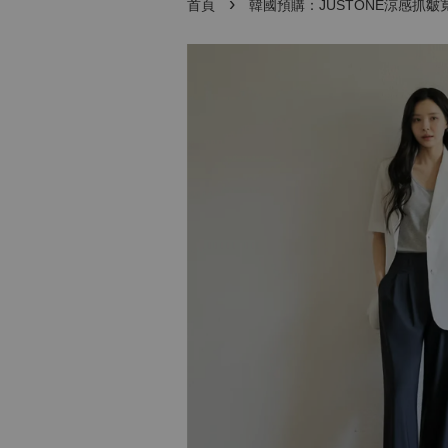
›
首頁
韓國預購：JUSTONE涼感抓皺