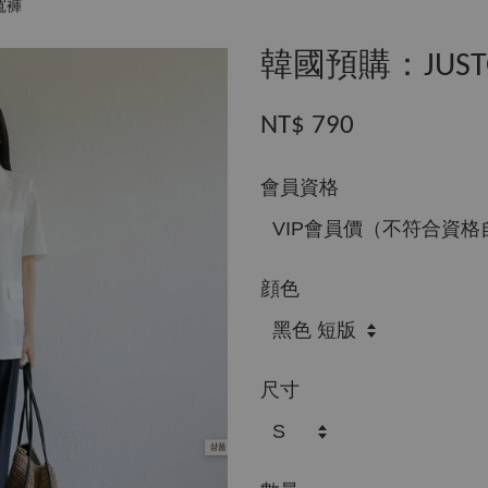
寬褲
韓國預購：JUS
NT$ 790
會員資格
顔色
尺寸