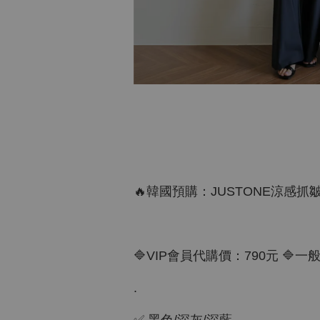
🔥韓國預購：JUSTONE涼感抓
🔷VIP會員代購價：790元 🔷
.