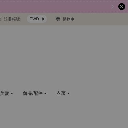
R
註冊帳號
購物車
/美髮
飾品/配件
衣著