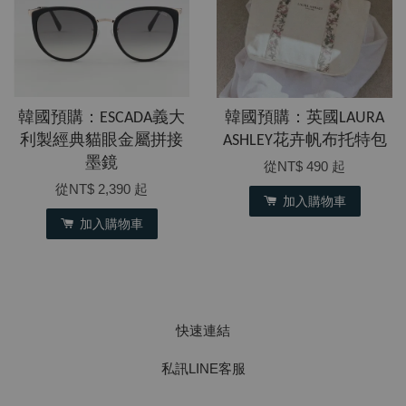
韓國預購：ESCADA義大
韓國預購：英國LAURA
利製經典貓眼金屬拼接
ASHLEY花卉帆布托特包
墨鏡
從
NT$ 490
起
從
NT$ 2,390
起
加入購物車
加入購物車
快速連結
私訊LINE客服