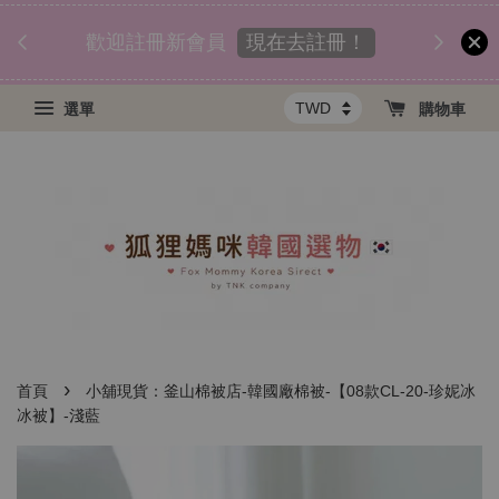
匯款後
須知
現在去註冊！
歡迎註冊新會員
選單
購物車
›
首頁
小舖現貨：釜山棉被店-韓國廠棉被-【08款CL-20-珍妮冰
冰被】-淺藍