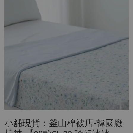
小舖現貨：釜山棉被店-韓國廠