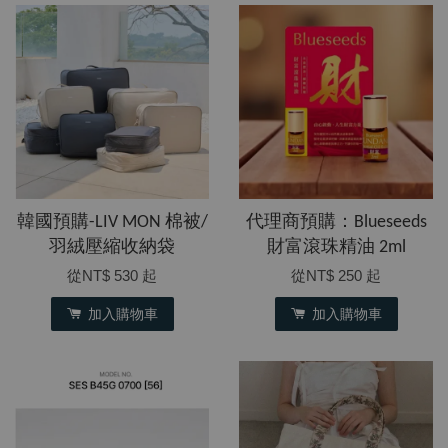
韓國預購-LIV MON 棉被/
代理商預購：Blueseeds
羽絨壓縮收納袋
財富滾珠精油 2ml
從
NT$ 530
起
從
NT$ 250
起
加入購物車
加入購物車