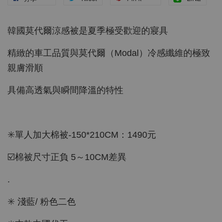
韓國莫代爾涼感被是夏季極受歡迎的寢具
精緻的車工品質與莫代爾（Modal）冷感纖維的極致
親膚滑順
具備高透氣與瞬間降溫的特性
✳️單人加大棉被-150*210CM：1490元
☑️棉被尺寸正負 5～10CM差異
.
✳️ 淺藍/ 粉色二色