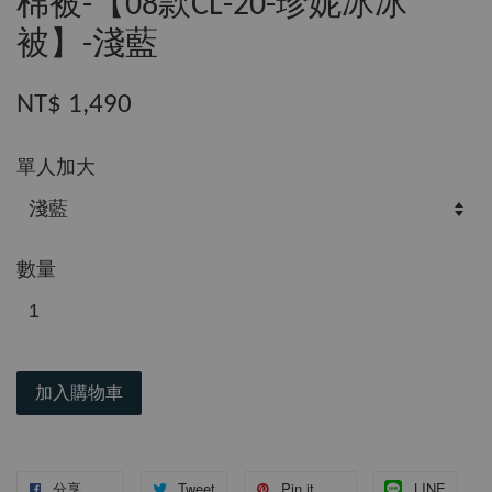
棉被-【08款CL-20-珍妮冰冰
被】-淺藍
NT$ 1,490
單人加大
數量
加入購物車
分享
Tweet
Pin it
LINE