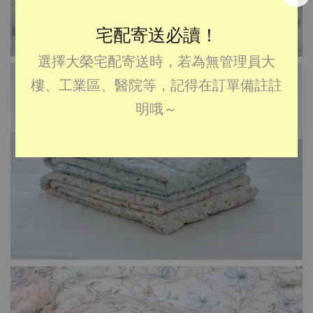
宅配寄送必讀！
選擇大榮宅配寄送時，若為無管理員大
樓、工業區、醫院等，記得在訂單備註註
明哦～