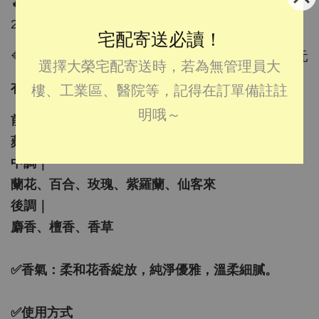
🔥代理商預購：韓國roobliss極致黑松露修護髮膜
250ML
宅配寄送必讀！
🔷VIP會員代購價：470元 🔷一般會員代購價：500元
選擇大榮宅配寄送時，若為無管理員大
有效期限：
2028
樓、工業區、醫院等，記得在訂單備註註
明哦～
前調｜
蘋果、梨子、蜜桃、鳳梨
中調｜
蘭花、百合、玫瑰、紫羅蘭、仙客來
後調｜
麝香、檀香、香草
✅
香氣：柔和花香綻放，純淨優雅，溫柔細膩。
✅
使用方式