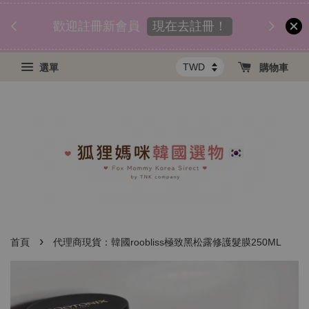
匯款後
須知
現在去註冊！
歡迎註冊新會員
選單
購物車
›
首頁
代理商現貨：韓國roobliss極致黑松露修護髮膜250ML