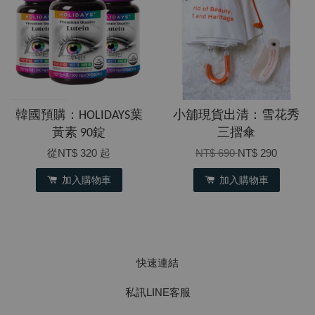
韓國預購：HOLIDAYS葉
小舖現貨出清：雪花秀
黃素 90錠
三摺傘
從
NT$ 320
起
NT$ 690
NT$ 290
加入購物車
加入購物車
快速連結
私訊LINE客服