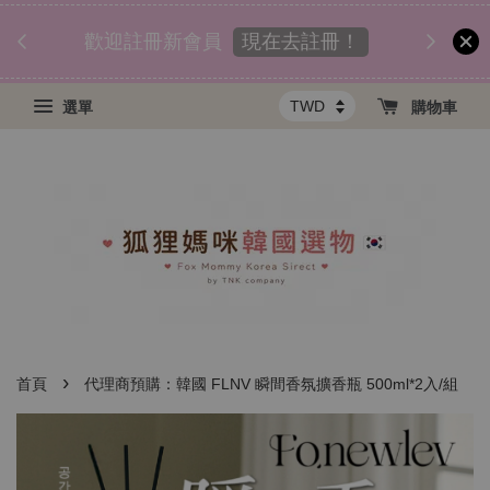
匯款後
須知
現在去註冊！
歡迎註冊新會員
選單
購物車
›
首頁
代理商預購：韓國 FLNV 瞬間香氛擴香瓶 500ml*2入/組