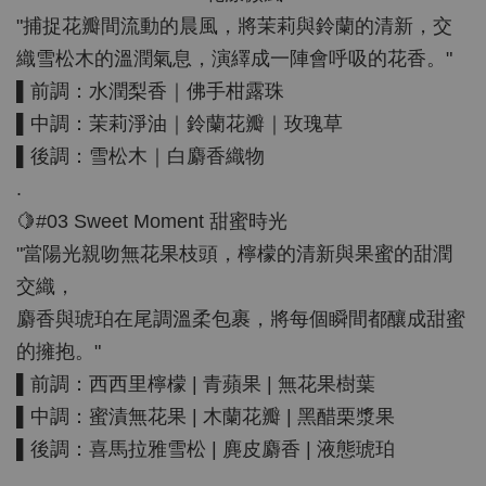
"捕捉花瓣間流動的晨風，將茉莉與鈴蘭的清新，交
織雪松木的溫潤氣息，演繹成一陣會呼吸的花香。"
▌前調：水潤梨香｜佛手柑露珠
▌中調：茉莉淨油｜鈴蘭花瓣｜玫瑰草
▌後調：雪松木｜白麝香織物
.
🍋#03 Sweet Moment 甜蜜時光
"當陽光親吻無花果枝頭，檸檬的清新與果蜜的甜潤
交織，
麝香與琥珀在尾調溫柔包裹，將每個瞬間都釀成甜蜜
的擁抱。"
▌前調：西西里檸檬 | 青蘋果 | 無花果樹葉
▌中調：蜜漬無花果 | 木蘭花瓣 | 黑醋栗漿果
▌後調：喜馬拉雅雪松 | 麂皮麝香 | 液態琥珀
.