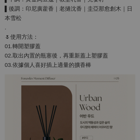
▌後調：印尼廣藿香｜老撾沈香｜圭亞那愈創木｜日
本雪松
.
🌷使用方法：
01.轉開塑膠蓋
02.取出內置的瓶塞後，再重新蓋上塑膠蓋
03.依據個人喜好插上適量的擴香棒