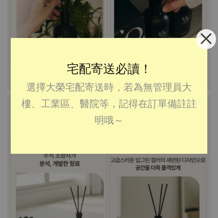
宅配寄送必讀！
選擇大榮宅配寄送時，若為無管理員大
樓、工業區、醫院等，記得在訂單備註註
明哦～