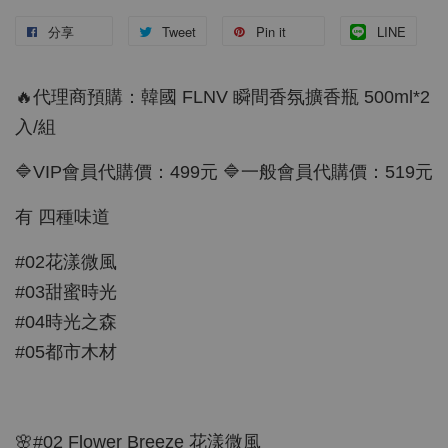
分享
Tweet
Pin it
LINE
🔥代理商預購：韓國 FLNV 瞬間香氛擴香瓶 500ml*2
入/組
🔷VIP會員代購價：499元 🔷一般會員代購價：519元
有 四種味道
#02花漾微風
#03甜蜜時光
#04時光之森
#05都市木材
🌸#02 Flower Breeze 花漾微風