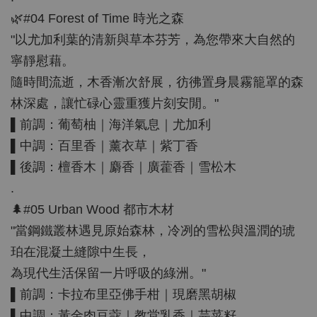
🌿#04 Forest of Time 時光之森
"以尤加利葉的清新與草本芬芳，為您帶來大自然的
寧靜慰藉。
隨時間流逝，木香漸次舒展，彷彿置身晨霧籠罩的森
林深處，讓忙碌心靈重獲片刻安閒。"
▌前調：葡萄柚｜海洋氣息｜尤加利
▌中調：百里香｜薰衣草｜紫丁香
▌後調：檀香木｜麝香｜廣藿香｜雪松木
.
🌲#05 Urban Wood 都市木材
"當鋼鐵叢林遇見原始森林，冷冽的雪松與溫潤的琥
珀在混凝土縫隙中生長，
為現代生活保留一片呼吸的綠洲。"
▌前調：卡拉布里亞佛手柑｜現磨黑胡椒
▌中調：黃金肉豆蔻｜教堂乳香｜芫荽籽