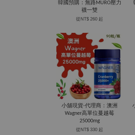
韓國預購：無路MURO壓力
襪一雙
從
NT$ 260
起
小舖現貨-代理商：澳洲
Wagner高單位蔓越莓
25000mg
從
NT$ 330
起