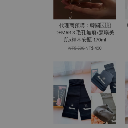
代理商預購：韓國🇰🇷
DEMAR 3 毛孔無痕x驚嘆美
肌x精萃安瓶 170ml
NT$ 590
NT$ 490