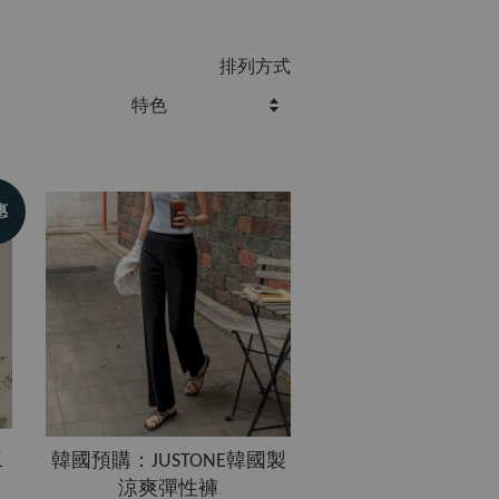
排列方式
惠
二
韓國預購：JUSTONE韓國製
涼爽彈性褲