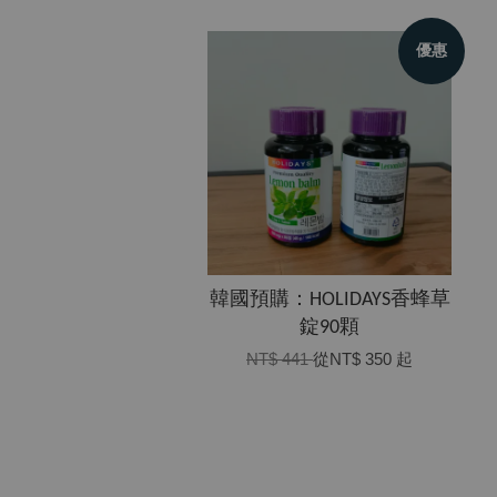
優惠
韓國預購：HOLIDAYS香蜂草
錠90顆
NT$ 441
從
NT$ 350
起