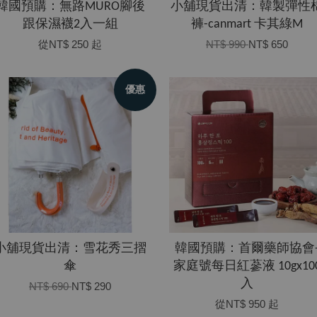
韓國預購：無路MURO腳後
小舖現貨出清：韓製彈性
跟保濕襪2入一組
褲-canmart 卡其綠M
從
NT$ 250
起
NT$ 990
NT$ 650
優惠
小舖現貨出清：雪花秀三摺
韓國預購：首爾藥師協會
傘
家庭號每日紅蔘液 10gx10
入
NT$ 690
NT$ 290
從
NT$ 950
起