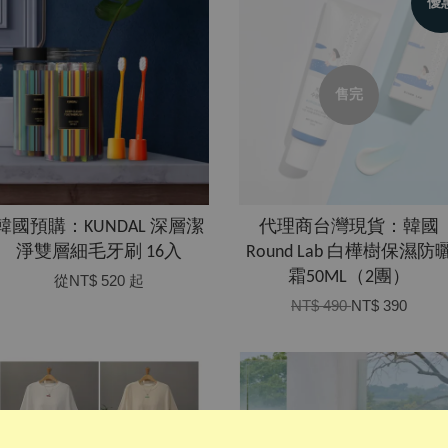
優
售完
韓國預購：KUNDAL 深層潔
代理商台灣現貨：韓國
淨雙層細毛牙刷 16入
Round Lab 白樺樹保濕防
霜50ML（2團）
從
NT$ 520
起
NT$ 490
NT$ 390