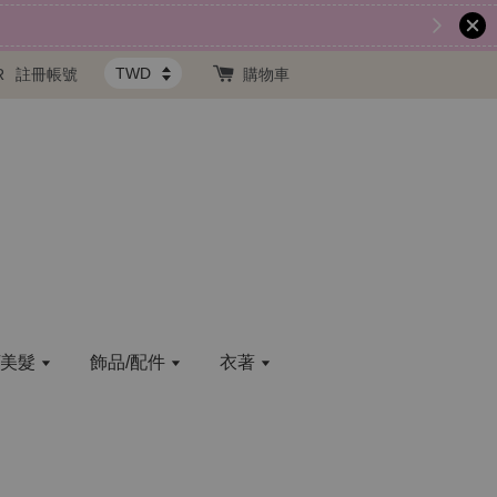
R
註冊帳號
購物車
/美髮
飾品/配件
衣著