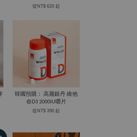
從
NT$ 620
起
檸
韓國預購： 高麗銀丹 維他
命D3 2000IU嚼片
從
NT$ 390
起