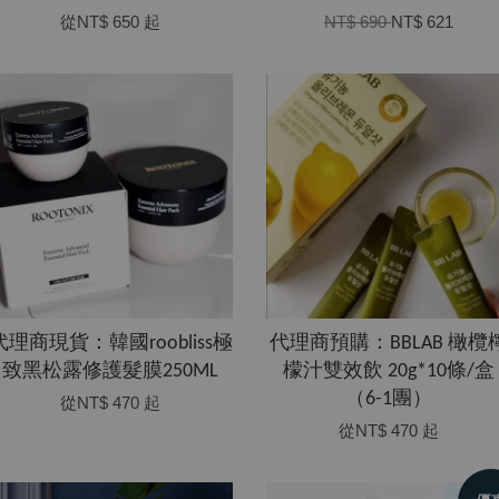
從
NT$ 650
起
NT$ 690
NT$ 621
代理商現貨：韓國roobliss極
代理商預購：BBLAB 橄欖
致黑松露修護髮膜250ML
檬汁雙效飲 20g*10條/盒
（6-1團）
從
NT$ 470
起
從
NT$ 470
起