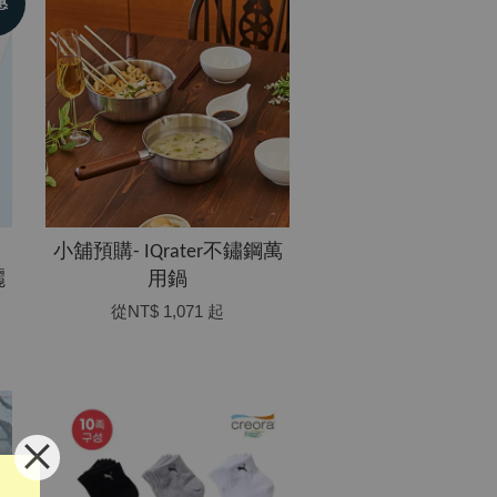
惠
小舖預購- IQrater不鏽鋼萬
曬
用鍋
從
NT$ 1,071
起