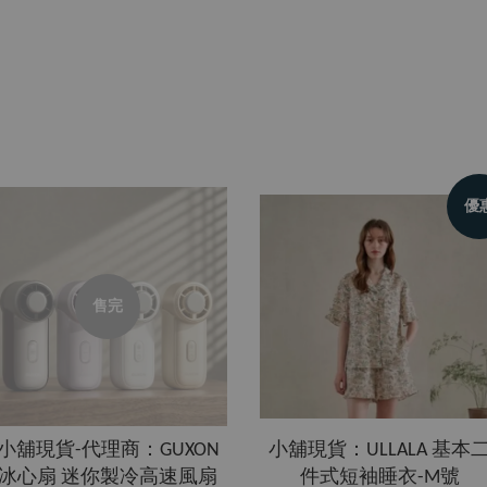
優
售完
小舖現貨-代理商：GUXON
小舖現貨：ULLALA 基本
冰心扇 迷你製冷高速風扇
件式短袖睡衣-M號