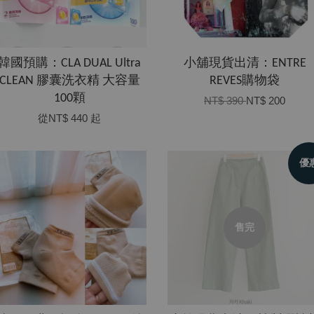
韓國預購：CLA DUAL Ultra
小舖現貨出清：ENTRE
CLEAN 膠囊洗衣精 大容量
REVES購物袋
100顆
NT$ 390
NT$ 200
從
NT$ 440
起
優
售完