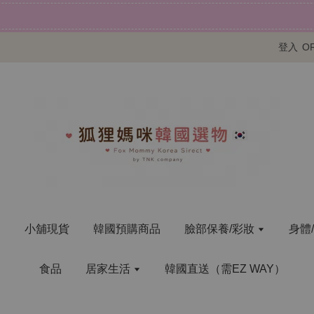
現在去註冊！
歡迎註冊新會員
登入
O
明
小舖現貨
韓國預購商品
臉部保養/彩妝
身體
食品
居家生活
韓國直送（需EZ WAY）