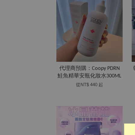
代理商預購：Coopy PDRN
鮭魚精華安瓶化妝水300ML
從
NT$ 440
起