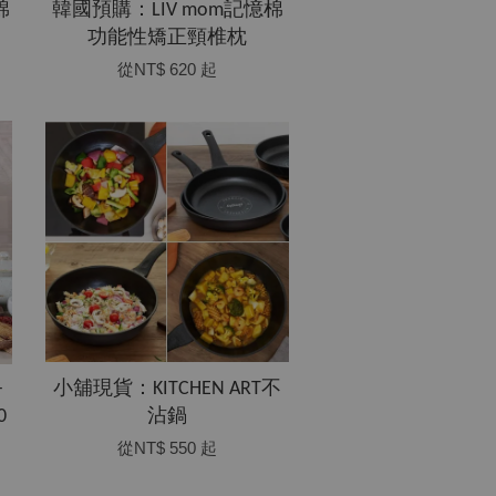
棉
韓國預購：LIV mom記憶棉
功能性矯正頸椎枕
從
NT$ 620
起
-
小舖現貨：KITCHEN ART不
0
沾鍋
從
NT$ 550
起