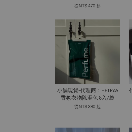
從
NT$ 470
起
小舖現貨-代理商：HETRAS
香氛衣物除濕包 8入/袋
從
NT$ 390
起