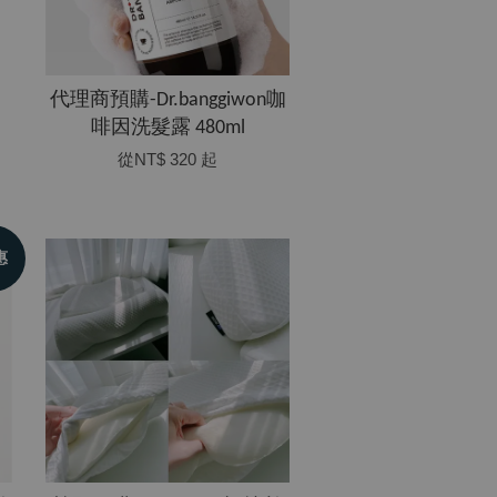
代理商預購-Dr.banggiwon咖
啡因洗髮露 480ml
從
NT$ 320
起
惠