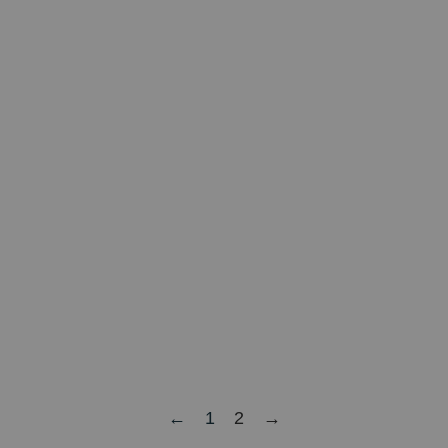
←
1
2
→