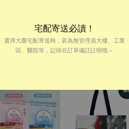
宅配寄送必讀！
選擇大榮宅配寄送時，若為無管理員大樓、工業
韓國預購-LIV MON 棉被/
韓國預購：MONOCHIC韓國
絨壓縮收納袋
製棉T-素面長袖上衣
區、醫院等，記得在訂單備註註明哦～
從
NT$ 530
起
從
NT$ 261
起
優