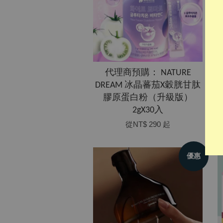
代理商預購： NATURE
DREAM 冰晶蕃茄X穀胱甘肽
膠原蛋白粉（升級版）
2gX30入
從
NT$ 290
起
優惠