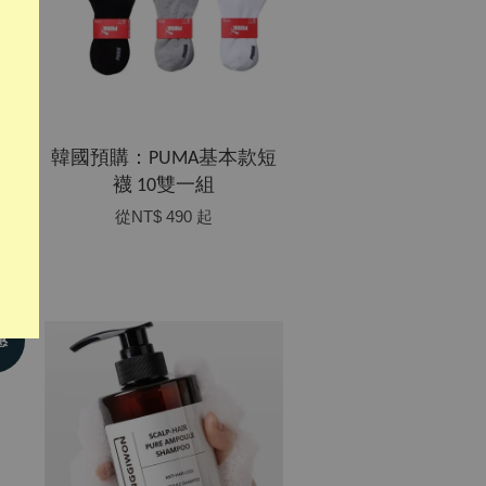
羽
韓國預購：PUMA基本款短
襪 10雙一組
從
NT$ 490
起
惠