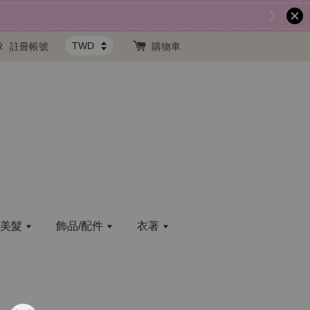
R
註冊帳號
購物車
/美髮
飾品/配件
衣著