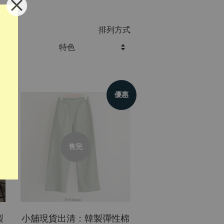
排列方式
優惠
售完
製
小舖現貨出清：韓製彈性棉