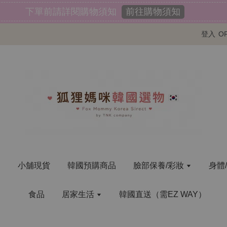
前往購物須知
下單前請詳閱購物須知
登入
O
明
小舖現貨
韓國預購商品
臉部保養/彩妝
身體
食品
居家生活
韓國直送（需EZ WAY）