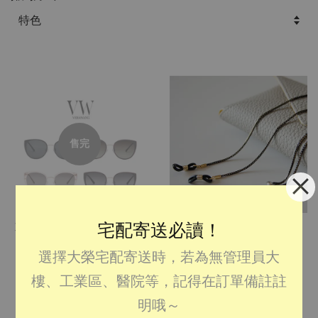
售完
宅配寄送必讀！
韓國預購：VERAWANG-
韓國預購：韓國製可調
VW530貓眼偏光墨鏡
式眼鏡/口罩二用鍊
選擇大榮宅配寄送時，若為無管理員大
從
NT$ 1,590
起
從
NT$ 490
起
樓、工業區、醫院等，記得在訂單備註註
加入購物車
明哦～