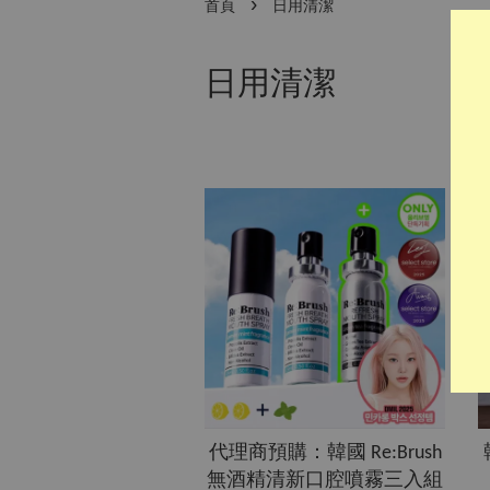
›
首頁
日用清潔
日用清潔
代理商預購：韓國 Re:Brush
無酒精清新口腔噴霧三入組