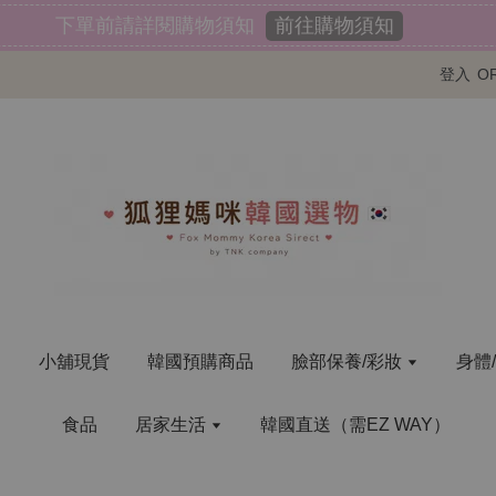
前往購物須知
下單前請詳閱購物須知
登入
O
明
小舖現貨
韓國預購商品
臉部保養/彩妝
身體
食品
居家生活
韓國直送（需EZ WAY）