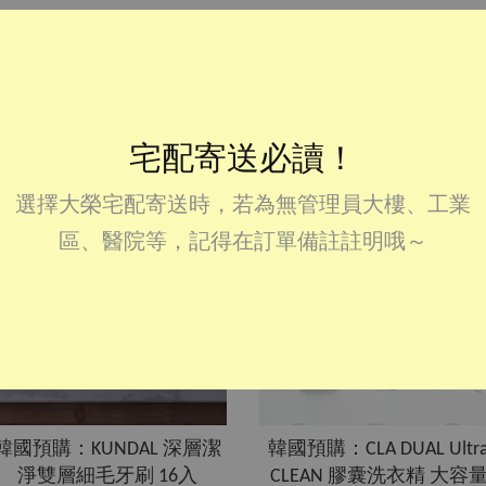
宅配寄送必讀！
選擇大榮宅配寄送時，若為無管理員大樓、工業
區、醫院等，記得在訂單備註註明哦～
韓國預購：KUNDAL 深層潔
韓國預購：CLA DUAL Ultr
淨雙層細毛牙刷 16入
CLEAN 膠囊洗衣精 大容