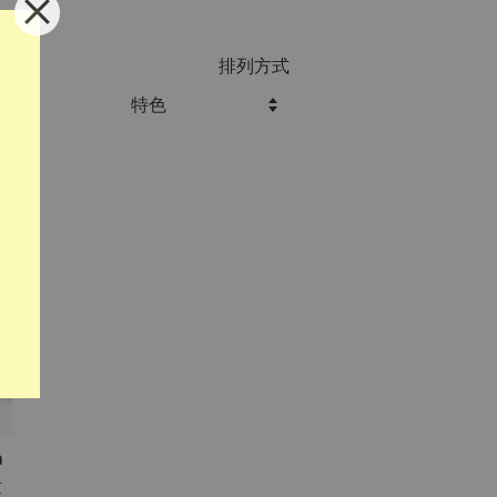
排列方式
a
量