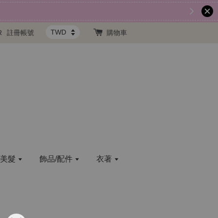
R
註冊帳號
購物車
/美髮
飾品/配件
衣著