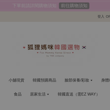
登入
O
明
小舖現貨
韓國預購商品
臉部保養/彩妝
身體
食品
居家生活
韓國直送（需EZ WAY）