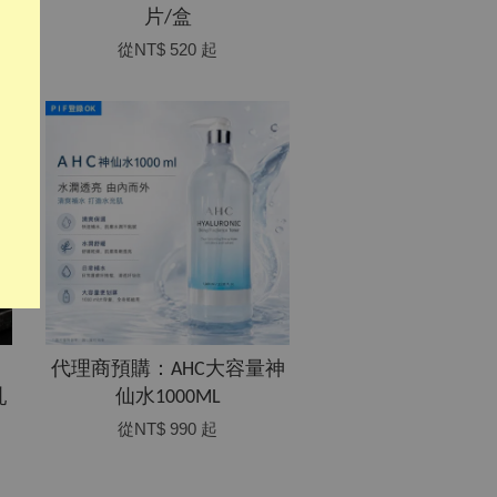
片/盒
從
NT$ 520
起
代理商預購：AHC大容量神
乳
仙水1000ML
從
NT$ 990
起