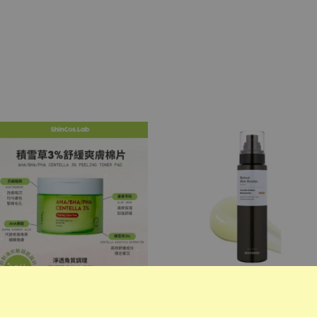
代理商現貨：ShinCos.Lab 積
代理商預購：韓國
雪草 3% 舒緩爽膚棉
MEDITHERAPY抗老修護A