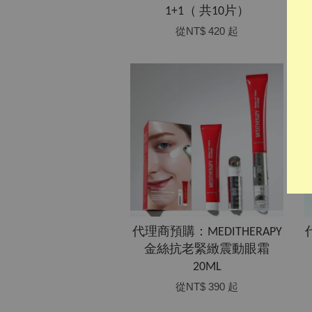
1+1（ 共10片）
從
NT$ 420
起
代理商預購：MEDITHERAPY
金絲抗老緊緻震動眼霜
20ML
從
NT$ 390
起