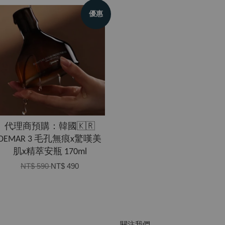
優惠
代理商預購：韓國🇰🇷
DEMAR 3 毛孔無痕x驚嘆美
肌x精萃安瓶 170ml
NT$ 590
NT$ 490