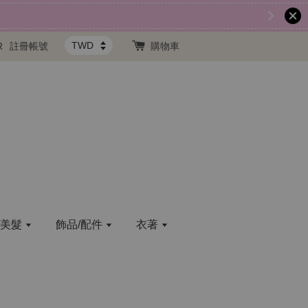
現在去註冊！
歡迎註冊新會員
R
註冊帳號
購物車
/美髮
飾品/配件
衣著