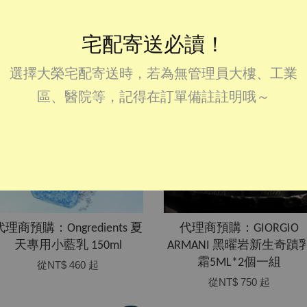
精華150ml
從
NT$ 250
起
從
NT$ 460
起
宅配寄送必讀！
選擇大榮宅配寄送時，若為無管理員大樓、工業
區、醫院等，記得在訂單備註註明哦～
代理商預購：Ongredients 夏
代理商預購：GIORGIO
天專用小藍乳 150ml
ARMANI 黑曜岩新生奇蹟
霜5ML*2個一組
從
NT$ 460
起
從
NT$ 750
起