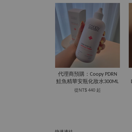
代理商預購：Coopy PDRN
鮭魚精華安瓶化妝水300ML
從
NT$ 440
起